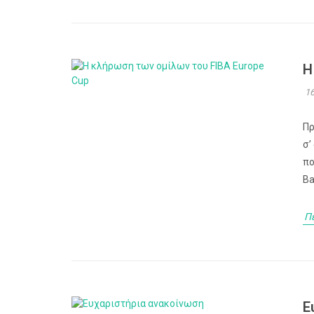
Η
16
Πρ
σ’
πο
Ba
Π
Ε