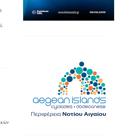
α
BL
λικών