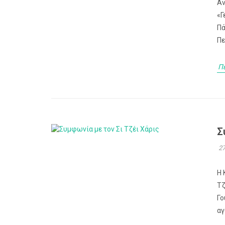
Αν
«Γ
Πά
Πε
Π
Σ
27
Η 
Τζ
Γο
αγ