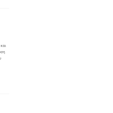
 και
ωση
υ