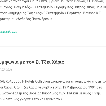
αλυτικά το πρόγραμμα: 2 Σεπτεμβρίου: Πρωτέας Βούλας Κ.Γ. Βούλας
εώργιος Γεννηματάς» 5 Σεπτεμβρίου: Προμηθέας Πάτρας Βίκος Cola 
τρας «Δημήτριος Τόφαλος» 9 Σεπτεμβρίου: Περιστέρι Betsson Κ.Γ.
ριστερίου «Ανδρέας Παπανδρέου» 11...
ερισσότερα
υμφωνία με τον Σι Τζέι Χάρις
-07-2026
ΚΑΕ Κολοσσός H Hotels Collection ανακοινώνει τη συμφωνία της με το
έι Χάρις. Ο Σι Τζέι Χάρις γεννήθηκε στις 19 Φεβρουαρίου 1991 στο
υίνστον-Σάλεμ της Βόρειας Καρολίνας των ΗΠΑ και με ύψος 1,91μ.
ωνίζεται ως γκαρντ. Στην κολεγιακή του...