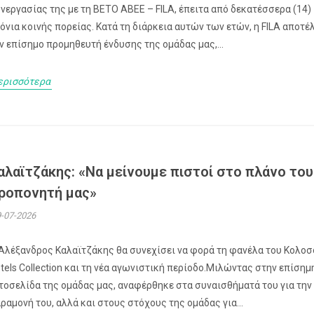
νεργασίας της με τη ΒΕΤΟ ΑΒΕΕ – FILA, έπειτα από δεκατέσσερα (14)
όνια κοινής πορείας. Κατά τη διάρκεια αυτών των ετών, η FILA αποτέ
ν επίσημο προμηθευτή ένδυσης της ομάδας μας,...
ερισσότερα
αλαϊτζάκης: «Να μείνουμε πιστοί στο πλάνο του
ροπονητή μας»
-07-2026
Αλέξανδρος Καλαϊτζάκης θα συνεχίσει να φορά τη φανέλα του Κολοσ
tels Collection και τη νέα αγωνιστική περίοδο.Μιλώντας στην επίσημ
τοσελίδα της ομάδας μας, αναφέρθηκε στα συναισθήματά του για την
ραμονή του, αλλά και στους στόχους της ομάδας για...