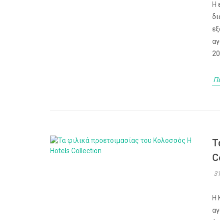
Η 
δι
εξ
αγ
20
Π
Τ
C
31
Η 
αγ