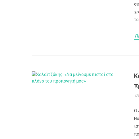
συ
χρ
το
Π
Κ
π
09
Ο 
Ho
ισ
πα