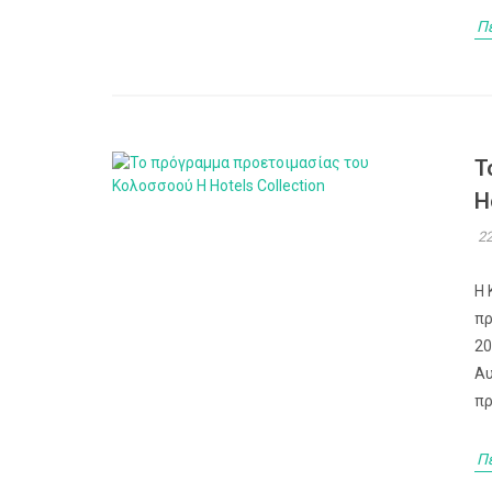
Π
Τ
H
22
Η 
πρ
20
Αυ
πρ
Π