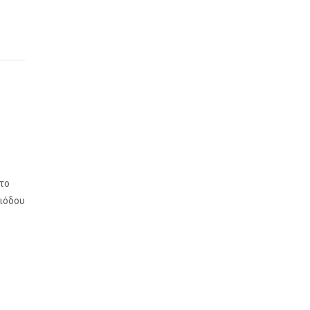
 το
ριόδου