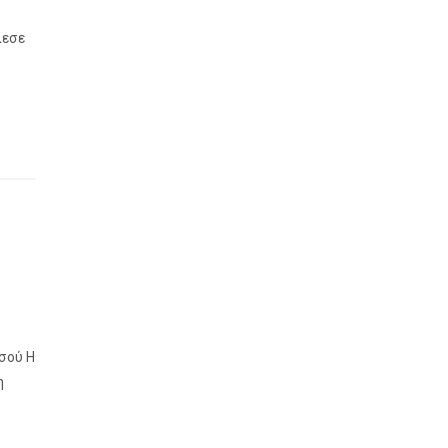
λεσε
σού H
η