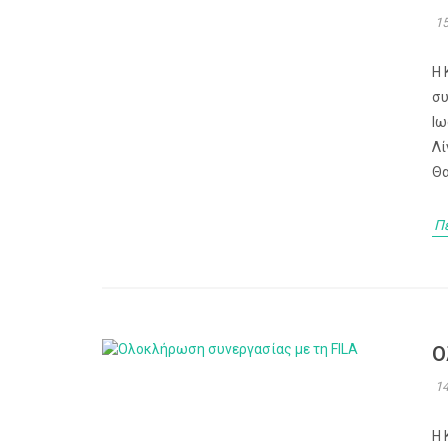
15
Η 
συ
Ιω
Λί
Θα
Π
Ο
14
Η 