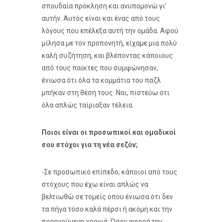
σπουδαία πρόκληση και ανυπομονώ γι’
αυτήν. Αυτός είναι και ένας από τους
λόγους που επέλεξα αυτή την ομάδα. Αφού
μίλησα με τον προπονητή, είχαμε μια πολύ
καλή συζήτηση, και βλέποντας κάποιους
από τους παίκτες που συμφώνησαν,
ένιωσα ότι όλα τα κομμάτια του παζλ
μπήκαν στη θέση τους. Ναι, πιστεύω ότι
όλα απλώς ταίριαξαν τέλεια.
Ποιοι είναι οι προσωπικοί και ομαδικοί
σου στόχοι για τη νέα σεζόν;
-Σε προσωπικό επίπεδο, κάποιοι από τους
στόχους που έχω είναι απλώς να
βελτιωθώ σε τομείς όπου ένιωσα ότι δεν
τα πήγα τόσο καλά πέρσι ή ακόμη και την
προηγούμενη χρονιά. Όσον αφορά την