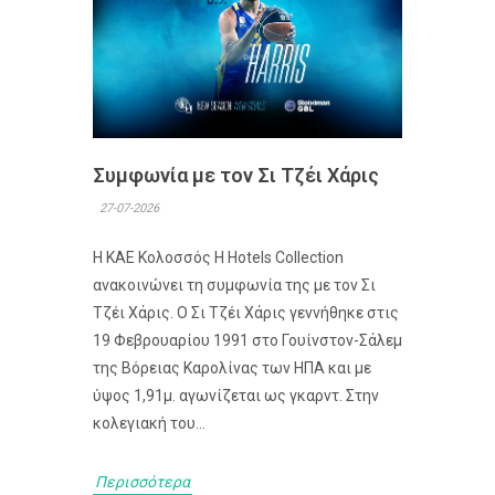
Συμφωνία με τον Σι Τζέι Χάρις
27-07-2026
Η ΚΑΕ Κολοσσός H Hotels Collection
ανακοινώνει τη συμφωνία της με τον Σι
Τζέι Χάρις. Ο Σι Τζέι Χάρις γεννήθηκε στις
19 Φεβρουαρίου 1991 στο Γουίνστον-Σάλεμ
της Βόρειας Καρολίνας των ΗΠΑ και με
ύψος 1,91μ. αγωνίζεται ως γκαρντ. Στην
κολεγιακή του...
Περισσότερα