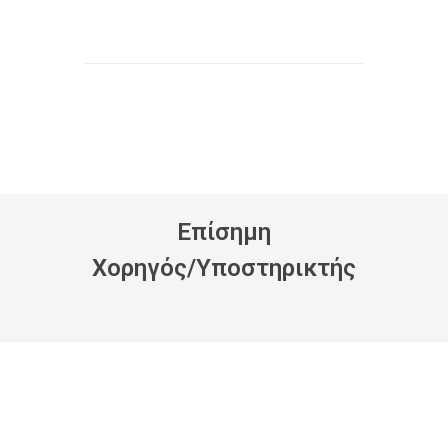
Eπίσημη
Xορηγός/Yποστηρικτής