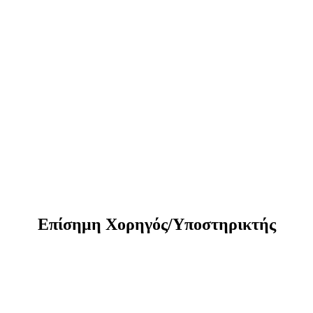
Eπίσημη Xορηγός/Yποστηρικτής