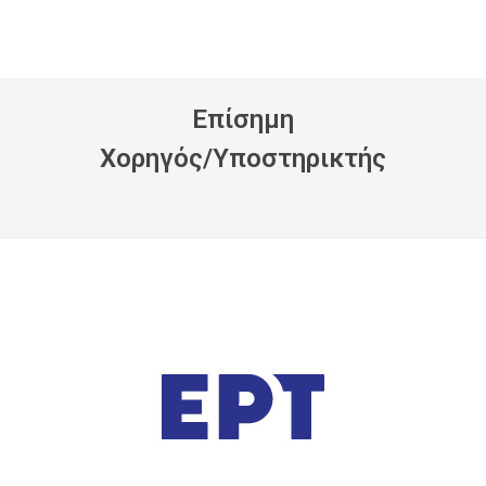
Eπίσημη
Xορηγός/Yποστηρικτής