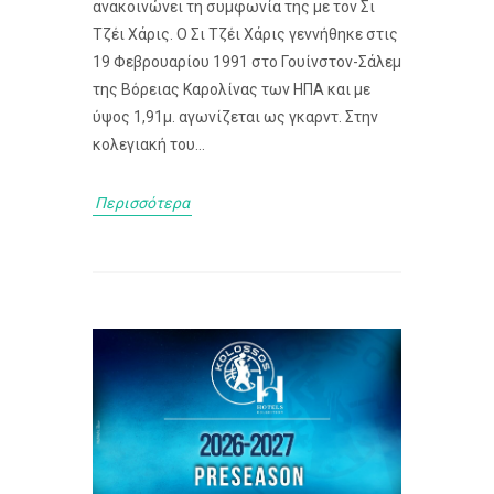
ανακοινώνει τη συμφωνία της με τον Σι
Τζέι Χάρις. Ο Σι Τζέι Χάρις γεννήθηκε στις
19 Φεβρουαρίου 1991 στο Γουίνστον-Σάλεμ
της Βόρειας Καρολίνας των ΗΠΑ και με
ύψος 1,91μ. αγωνίζεται ως γκαρντ. Στην
κολεγιακή του...
Περισσότερα