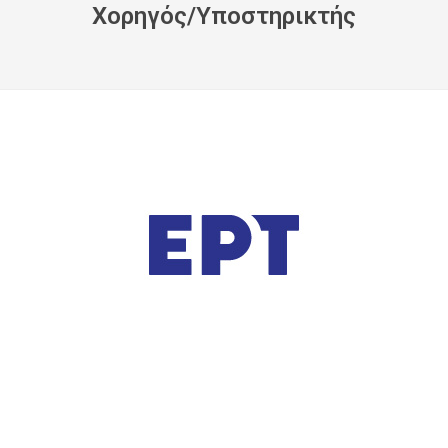
Xορηγός/Yποστηρικτής