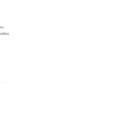
 το
ριόδου