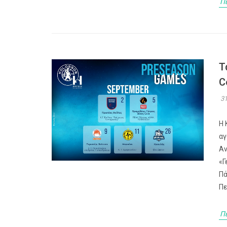
Π
Τ
C
31
Η 
αγ
Αν
«Γ
Πά
Πε
Π