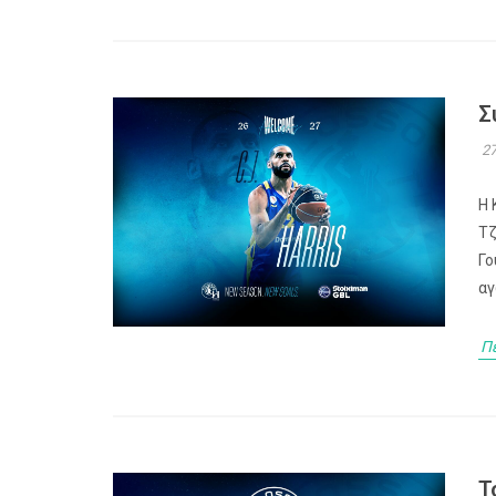
Σ
27
Η 
Τζ
Γο
αγ
Π
Τ