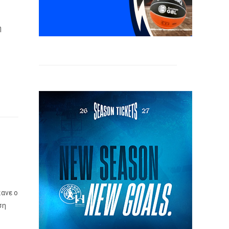
η
κανε ο
ση