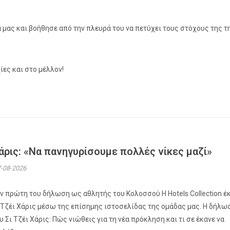
 μας και βοήθησε από την πλευρά του να πετύχει τους στόχους της τ
ίες και στο μέλλον!
άρις: «Να πανηγυρίσουμε πολλές νίκες μαζί»
-08-2026
ν πρώτη του δήλωση ως αθλητής του Κολοσσού H Hotels Collection έ
 Τζέι Χάρις μέσω της επίσημης ιστοσελίδας της ομάδας μας. Η δήλω
υ Σι Τζέι Χάρις: Πώς νιώθεις για τη νέα πρόκληση και τι σε έκανε να