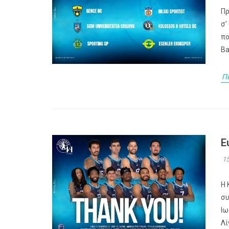
Πρ
σ’
πο
Ba
Π
Ε
15
Η 
συ
Ιω
Λί