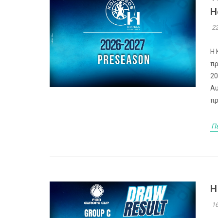
H
22
Η 
πρ
20
Αυ
πρ
Π
Η
16