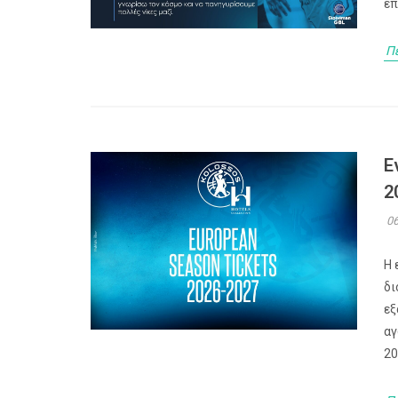
επ
Π
Ε
2
06
Η 
δι
εξ
αγ
20