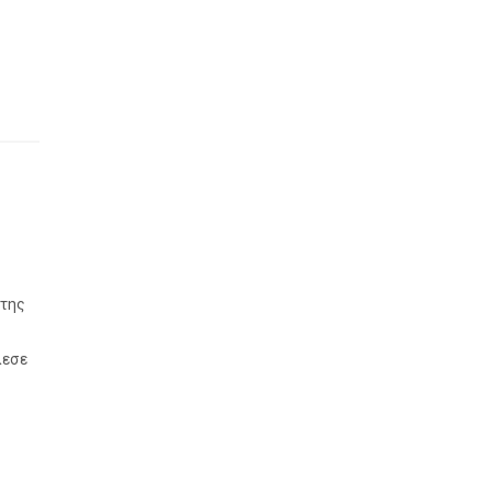
 της
λεσε