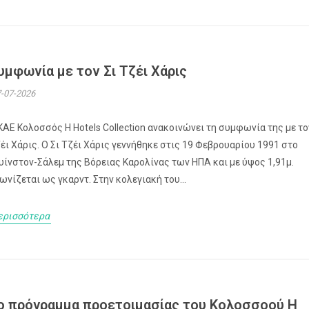
υμφωνία με τον Σι Τζέι Χάρις
-07-2026
ΚΑΕ Κολοσσός H Hotels Collection ανακοινώνει τη συμφωνία της με το
έι Χάρις. Ο Σι Τζέι Χάρις γεννήθηκε στις 19 Φεβρουαρίου 1991 στο
υίνστον-Σάλεμ της Βόρειας Καρολίνας των ΗΠΑ και με ύψος 1,91μ.
ωνίζεται ως γκαρντ. Στην κολεγιακή του...
ερισσότερα
ο πρόγραμμα προετοιμασίας του Κολοσσoού H