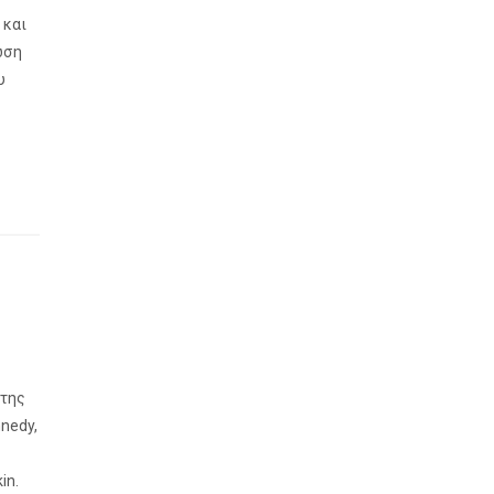
 και
ωση
υ
 της
nedy,
in.