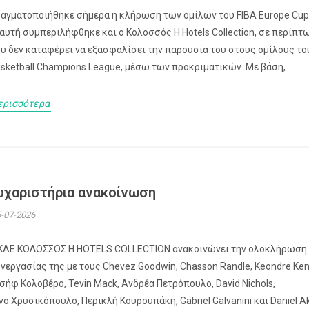
αγματοποιήθηκε σήμερα η κλήρωση των ομίλων του FIBA Europe Cup
 αυτή συμπεριλήφθηκε και ο Κολοσσός H Hotels Collection, σε περίπτ
υ δεν καταφέρει να εξασφαλίσει την παρουσία του στους ομίλους το
sketball Champions League, μέσω των προκριματικών. Με βάση,...
ερισσότερα
υχαριστήρια ανακοίνωση
-07-2026
ΚΑΕ ΚΟΛΟΣΣΟΣ H HOTELS COLLECTION ανακοινώνει την ολοκλήρωση
νεργασίας της με τους Chevez Goodwin, Chasson Randle, Keondre Ken
σήφ Κολοβέρο, Tevin Mack, Ανδρέα Πετρόπουλο, David Nichols,
νο Χρυσικόπουλο, Περικλή Κουρουπάκη, Gabriel Galvanini και Daniel Ak