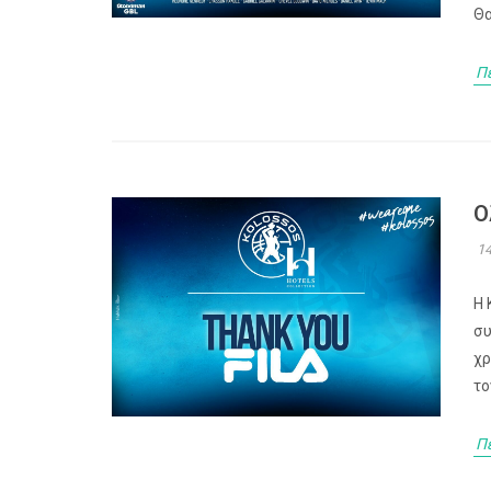
Θα
Π
Ο
14
Η 
συ
χρ
το
Π