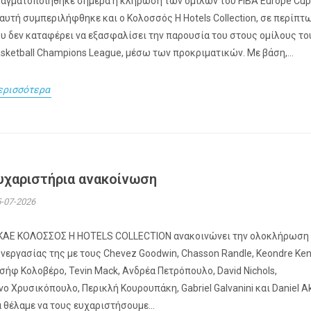
αγματοποιήθηκε σήμερα η κλήρωση των ομίλων του FIBA Europe Cup
 αυτή συμπεριλήφθηκε και ο Κολοσσός H Hotels Collection, σε περίπτ
υ δεν καταφέρει να εξασφαλίσει την παρουσία του στους ομίλους το
sketball Champions League, μέσω των προκριματικών. Με βάση,...
ερισσότερα
υχαριστήρια ανακοίνωση
-07-2026
ΚΑΕ ΚΟΛΟΣΣΟΣ H HOTELS COLLECTION ανακοινώνει την ολοκλήρωση
νεργασίας της με τους Chevez Goodwin, Chasson Randle, Keondre Ken
σήφ Κολοβέρο, Tevin Mack, Ανδρέα Πετρόπουλο, David Nichols,
νο Χρυσικόπουλο, Περικλή Κουρουπάκη, Gabriel Galvanini και Daniel Ak
 θέλαμε να τους ευχαριστήσουμε...