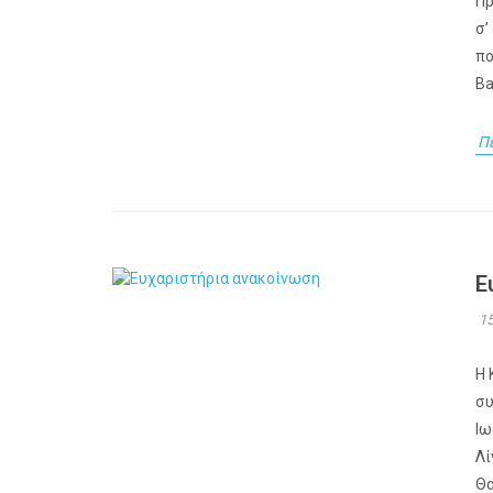
Πρ
σ’
πο
Ba
Π
Ε
15
Η 
συ
Ιω
Λί
Θα