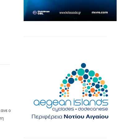
κανε ο
ση