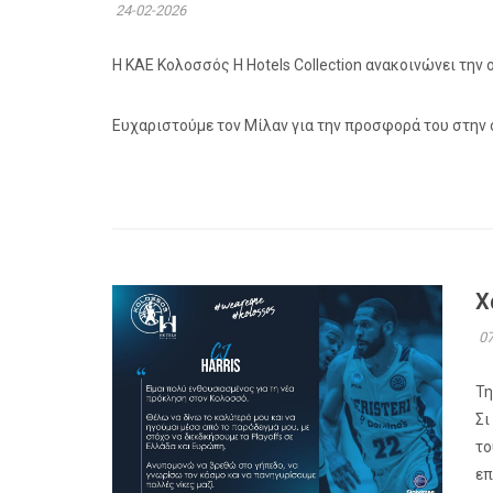
24-02-2026
Η ΚΑΕ Κολοσσός H Hotels Collection ανακοινώνει τη
Ευχαριστούμε τον Μίλαν για την προσφορά του στην 
Χ
07
Τη
Σι
το
επ