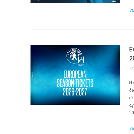
Π
Ε
2
06
Η 
δι
εξ
αγ
20
Π