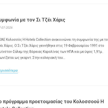
υμφωνία με τον Σι Τζέι Χάρις
-07-2026
ΚΑΕ Κολοσσός H Hotels Collection ανακοινώνει τη συμφωνία της με το
έι Χάρις. Ο Σι Τζέι Χάρις γεννήθηκε στις 19 Φεβρουαρίου 1991 στο
υίνστον-Σάλεμ της Βόρειας Καρολίνας των ΗΠΑ και με ύψος 1,91μ.
ωνίζεται ως γκαρντ. Στην κολεγιακή του...
ερισσότερα
ο πρόγραμμα προετοιμασίας του Κολοσσoού H