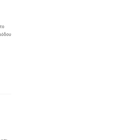
 το
ριόδου