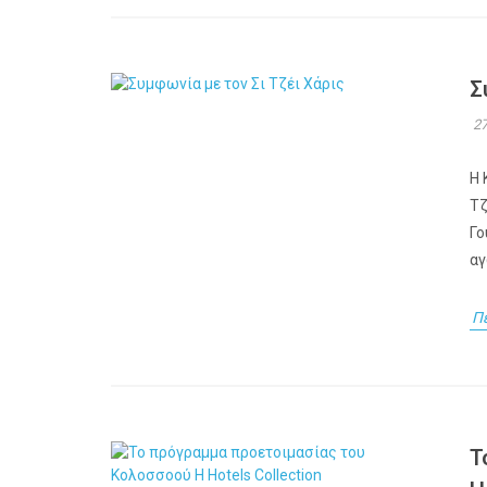
Σ
27
Η 
Τζ
Γο
αγ
Π
Τ