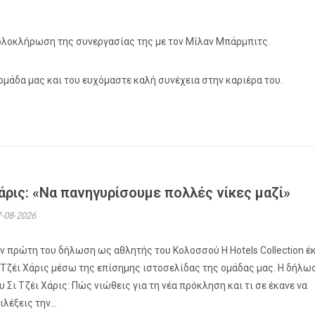
ν ολοκλήρωση της συνεργασίας της με τον Μίλαν Μπάρμπιτς.
ομάδα μας και του ευχόμαστε καλή συνέχεια στην καριέρα του.
άρις: «Να πανηγυρίσουμε πολλές νίκες μαζί»
-08-2026
ν πρώτη του δήλωση ως αθλητής του Κολοσσού H Hotels Collection έ
 Τζέι Χάρις μέσω της επίσημης ιστοσελίδας της ομάδας μας. Η δήλω
υ Σι Τζέι Χάρις: Πώς νιώθεις για τη νέα πρόκληση και τι σε έκανε να
ιλέξεις την...