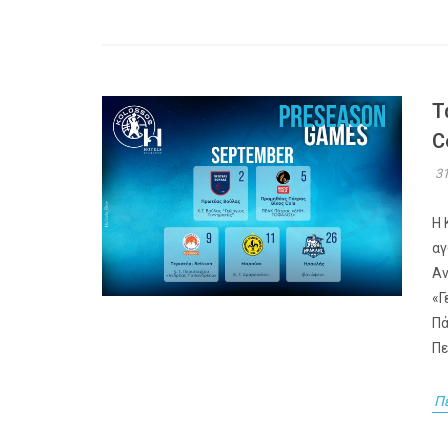
Τ
C
31
Η 
αγ
Αν
«Γ
Πά
Πε
Π