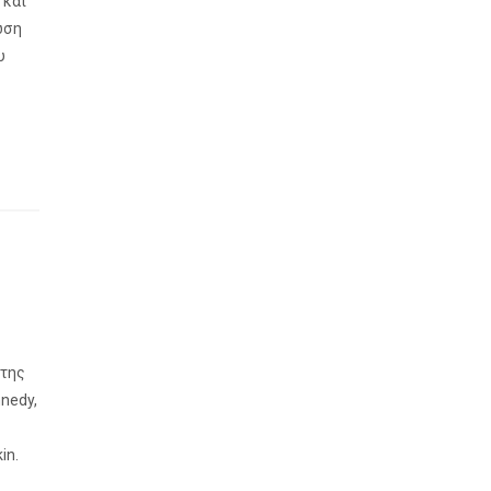
 και
ωση
υ
 της
nedy,
in.