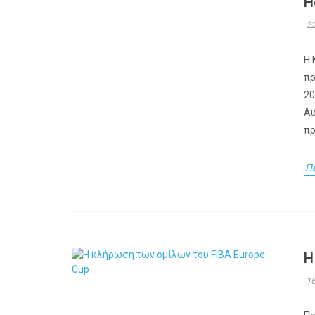
H
22
Η 
πρ
20
Αυ
πρ
Π
Η
16