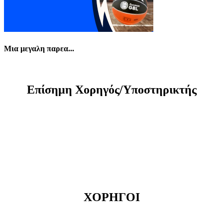
Μια μεγαλη παρεα...
Eπίσημη Xορηγός/Yποστηρικτής
ΧΟΡΗΓΟΙ