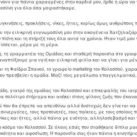
ουν για πάντα χαραγμένες στην καρδιά μου, ήρθε η ώρα να πω
οσύνη για όλα όσα μοιραστήκαμε.
γκινήσεις, προκλήσεις, νίκες, ήττες, κυρίως όμως ανθρώπους 
την ειλικρινή ευγνωμοσύνη μου στην οικογένεια Χατζηλαζάρο
ν πίστη και τη στήριξή τους όλα αυτά τα χρόνια. Ήταν τιμή μ
λίσσεται, μέρα με τη μέρα.
η, τη γραμματέα της Ομάδας και σταθερή παρουσία στο γραφε
ναπτύξουμε μια υγιή και ειλικρινή φιλία και να γίνει για μ
αι τη Φαίδρα Σπανού, το γραφείο marketing του Κολοσσού, χαρ
 που πρεσβεύει η ομάδα. Μαζί τους μεγάλωσα επαγγελματικά,
, γιατρό της ομάδας του Κολοσσού και επικεφαλής του ιατρικ
α πολύτιμο στήριγμα και ανήκει στους φίλους ζωής που έκανα
ώ που θα έπρεπε να απευθύνω αλλά δυστυχώς δεν γίνεται να
υνεργάτες, τους προπονητές, τους παίκτες, με τους οποίους 
 νίκες και ήττες, αλλά πάντα με ενότητα, αλληλοσεβασμό και 
 κόσμο του Κολοσσού. Σε όλους εσάς που σταθήκατε δίπλα μας
κότητα και αφοσίωση. Η παρουσία σας ήταν πάντα η κινητήρι