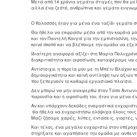
Μετά από 14 χρόνια γεμάτα στιγμές που θα μείν
αλλά ένα ζεστό, ανθρώπινο και γεμάτο ευγνωμ
Ο Κολοσσός ήταν για μένα ένα ταξίδι γεμάτο συ
Θα ήθελα να εκφράσω μέσα από την καρδιά μου 
και τον Παντελή Κουγιό για την εμπιστοσύνη, τη
κοινό σκοπό και να βλέπουμε την ομάδα να εξε
Ιδιαίτερη αναφορά αξίζει στη Μαρία Πολυχρόν
διακριτικότητα και αφοσίωση, καταφέραμε να α
Αντίστοιχα, η πορεία μου με τη Μπέτυ Βλάχου κ
δημιουργικότητα και κοινή αντίληψη των αξιών
που ξεπερνούν το καθαρά εργασιακό πλαίσιο.
Δεν μπορώ να μην αναφερθώ στον Τάσο Αντωνιάδη
παρουσία και η αφοσίωση του, ήταν για μένα έν
Αν και υπάρχουν δεκάδες ονομαστικά ευχαριστ
θα ήθελα να ευχαριστήσω ολόψυχα όλους τους σ
Μαζί ζήσαμε χαρές, λύπες, εντάσεις, γιορτές,
Και τέλος, ένα μεγάλο ευχαριστώ στον υπέροχο
στηρίξατε και αγαπήσατε την ομάδα με αυθεντι