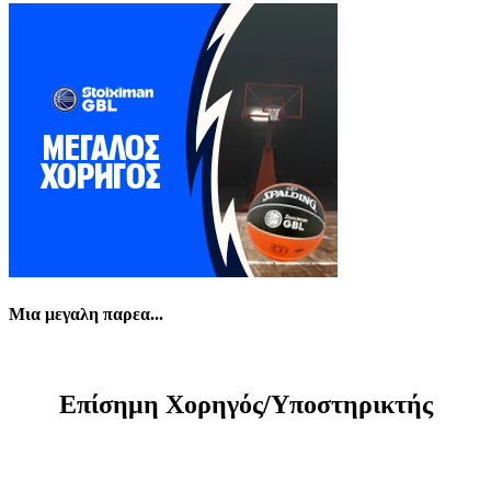
Μια μεγαλη παρεα...
Eπίσημη Xορηγός/Yποστηρικτής