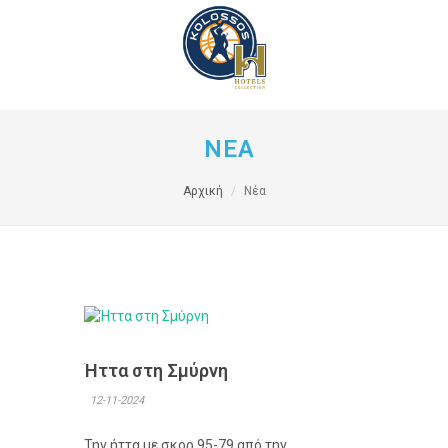
ΝΕΑ
Αρχική
Νέα
Ήττα στη Σμύρνη
12-11-2024
Την ήττα με σκορ 95-79 από την