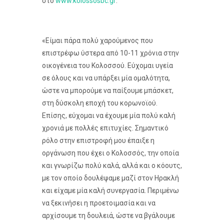
στο
www.kolossosbc.gr
:
«Είμαι πάρα πολύ χαρούμενος που
επιστρέφω ύστερα από 10-11 χρόνια στην
οικογένεια του Κολοσσού. Εύχομαι υγεία
σε όλους και να υπάρξει μία ομαλότητα,
ώστε να μπορούμε να παίξουμε μπάσκετ,
στη δύσκολη εποχή του κορωνοϊού.
Επίσης, εύχομαι να έχουμε μία πολύ καλή
χρονιά με πολλές επιτυχίες. Σημαντικό
ρόλο στην επιστροφή μου έπαιξε η
οργάνωση που έχει ο Κολοσσός, την οποία
και γνωρίζω πολύ καλά, αλλά και ο κόουτς,
με τον οποίο δουλέψαμε μαζί στον Ηρακλή
και είχαμε μία καλή συνεργασία. Περιμένω
να ξεκινήσει η προετοιμασία και να
αρχίσουμε τη δουλειά, ώστε να βγάλουμε