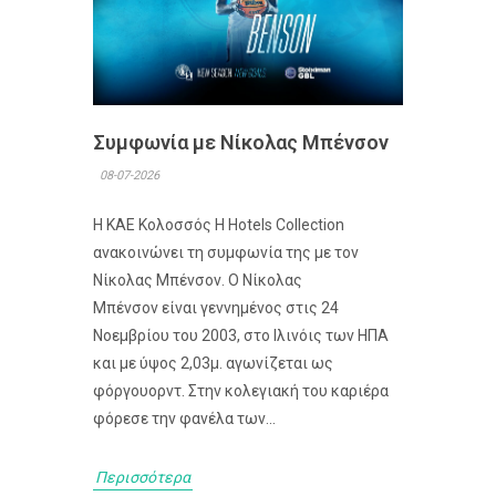
Συμφωνία με Νίκολας Μπένσον
08-07-2026
Η ΚΑΕ Κολοσσός H Hotels Collection
ανακοινώνει τη συμφωνία της με τον
Νίκολας Μπένσον. Ο Νίκολας
Μπένσον είναι γεννημένος στις 24
Νοεμβρίου του 2003, στο Ιλινόις των ΗΠΑ
και με ύψος 2,03μ. αγωνίζεται ως
φόργουορντ. Στην κολεγιακή του καριέρα
φόρεσε την φανέλα των...
Περισσότερα