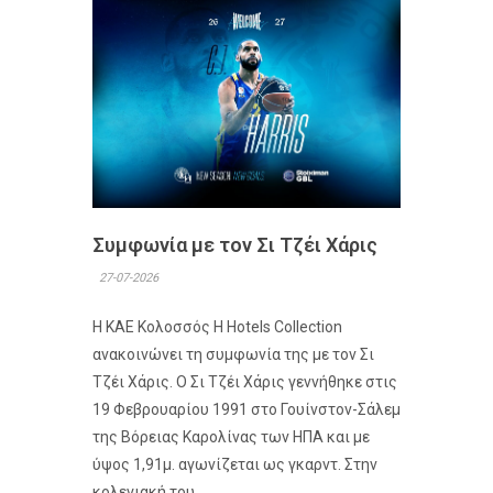
Συμφωνία με τον Σι Τζέι Χάρις
27-07-2026
Η ΚΑΕ Κολοσσός H Hotels Collection
ανακοινώνει τη συμφωνία της με τον Σι
Τζέι Χάρις. Ο Σι Τζέι Χάρις γεννήθηκε στις
19 Φεβρουαρίου 1991 στο Γουίνστον-Σάλεμ
της Βόρειας Καρολίνας των ΗΠΑ και με
ύψος 1,91μ. αγωνίζεται ως γκαρντ. Στην
κολεγιακή του...