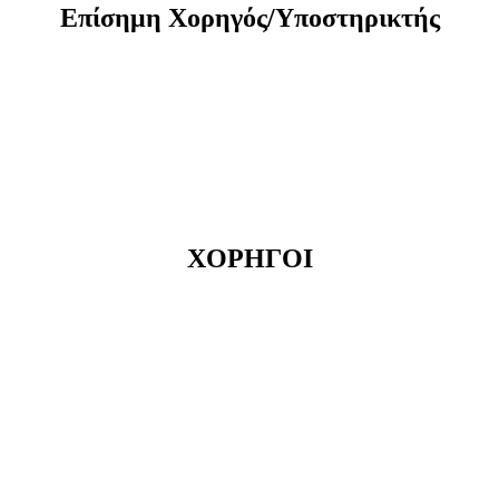
Eπίσημη Xορηγός/Yποστηρικτής
ΧΟΡΗΓΟΙ