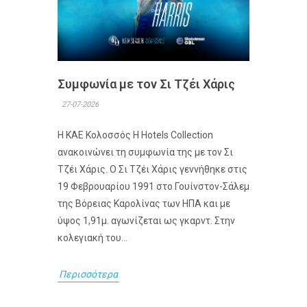
Συμφωνία με τον Σι Τζέι Χάρις
27-07-2026
Η ΚΑΕ Κολοσσός H Hotels Collection
ανακοινώνει τη συμφωνία της με τον Σι
Τζέι Χάρις. Ο Σι Τζέι Χάρις γεννήθηκε στις
19 Φεβρουαρίου 1991 στο Γουίνστον-Σάλεμ
της Βόρειας Καρολίνας των ΗΠΑ και με
ύψος 1,91μ. αγωνίζεται ως γκαρντ. Στην
κολεγιακή του...
Περισσότερα