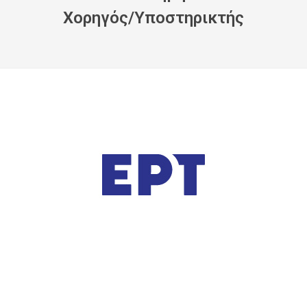
Xορηγός/Yποστηρικτής