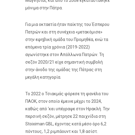
Μαγνησίας και από το 2008 εγκαταστάθηκε
μόνιμα στην Πάτρα.
Για μια οκταετία ήταν παίκτης του Έσπερου
Πατρών και στη συνέχεια «μετακόμισε»
στην εφηβική ομάδα του Προμηθέα, ενώ τα
επόμενα τρία χρόνια (2019-2022)
αγωνίστηκε στον Απόλλωνα Πατρών. Τη
σεζόν 2020/21 είχε σημαντική συμβολή
στην άνοδο της ομάδας της Πάτρας στη
μεγάλη κατηγορία.
Το 2022 ο Τσιακμάς φόρεσε τη φανέλα του
ΠΑΟΚ, στον οποίο έμεινε μέχρι το 2024,
καθώς από ‘κει υπέγραψε στον Ηρακλή. Την
περσινή σεζόν, μέτρησε 22 παιχνίδια στη
Stoiximan GBL, έχοντας κατά μέσο όρο 6,2
πόντους, 1,2 ριμπάουντ και 1,8 ασίστ.