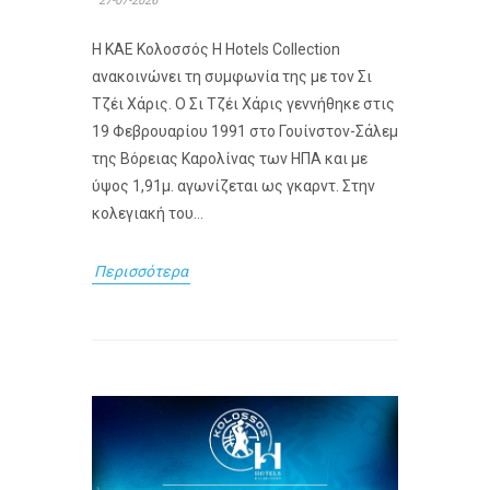
27-07-2026
Η ΚΑΕ Κολοσσός H Hotels Collection
ανακοινώνει τη συμφωνία της με τον Σι
Τζέι Χάρις. Ο Σι Τζέι Χάρις γεννήθηκε στις
19 Φεβρουαρίου 1991 στο Γουίνστον-Σάλεμ
της Βόρειας Καρολίνας των ΗΠΑ και με
ύψος 1,91μ. αγωνίζεται ως γκαρντ. Στην
κολεγιακή του...
Περισσότερα