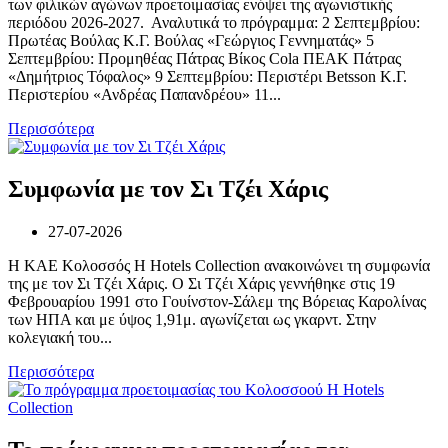
των φιλικών αγώνων προετοιμασίας ενόψει της αγωνιστικής
περιόδου 2026-2027. Αναλυτικά το πρόγραμμα: 2 Σεπτεμβρίου:
Πρωτέας Βούλας Κ.Γ. Βούλας «Γεώργιος Γεννηματάς» 5
Σεπτεμβρίου: Προμηθέας Πάτρας Βίκος Cola ΠΕΑΚ Πάτρας
«Δημήτριος Τόφαλος» 9 Σεπτεμβρίου: Περιστέρι Betsson Κ.Γ.
Περιστερίου «Ανδρέας Παπανδρέου» 11...
Περισσότερα
Συμφωνία με τον Σι Τζέι Χάρις
27-07-2026
Η ΚΑΕ Κολοσσός H Hotels Collection ανακοινώνει τη συμφωνία
της με τον Σι Τζέι Χάρις. Ο Σι Τζέι Χάρις γεννήθηκε στις 19
Φεβρουαρίου 1991 στο Γουίνστον-Σάλεμ της Βόρειας Καρολίνας
των ΗΠΑ και με ύψος 1,91μ. αγωνίζεται ως γκαρντ. Στην
κολεγιακή του...
Περισσότερα