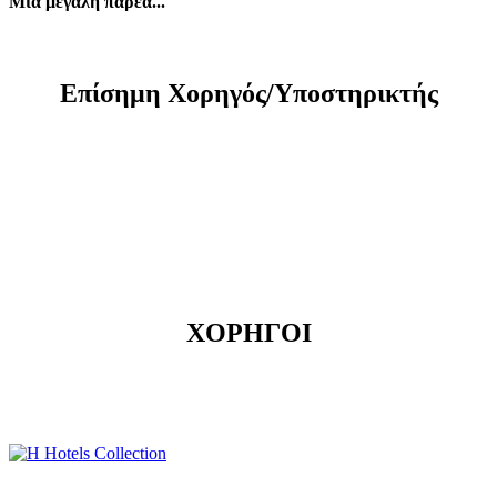
Μια μεγαλη παρεα...
Eπίσημη Xορηγός/Yποστηρικτής
ΧΟΡΗΓΟΙ