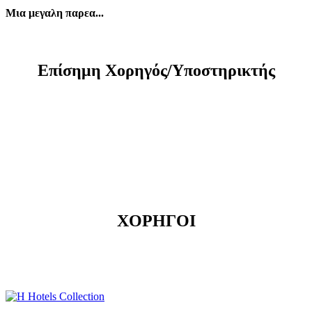
Μια μεγαλη παρεα...
Eπίσημη Xορηγός/Yποστηρικτής
ΧΟΡΗΓΟΙ