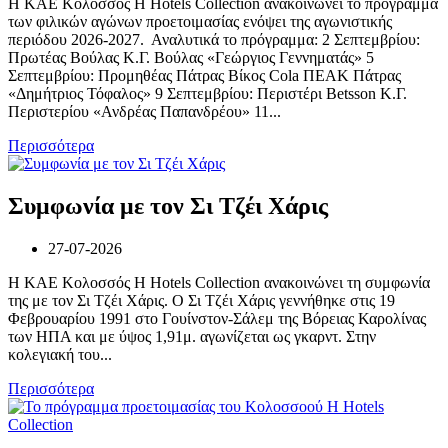
Η ΚΑΕ Κολοσσός H Hotels Collection ανακοινώνει το πρόγραμμα
των φιλικών αγώνων προετοιμασίας ενόψει της αγωνιστικής
περιόδου 2026-2027. Αναλυτικά το πρόγραμμα: 2 Σεπτεμβρίου:
Πρωτέας Βούλας Κ.Γ. Βούλας «Γεώργιος Γεννηματάς» 5
Σεπτεμβρίου: Προμηθέας Πάτρας Βίκος Cola ΠΕΑΚ Πάτρας
«Δημήτριος Τόφαλος» 9 Σεπτεμβρίου: Περιστέρι Betsson Κ.Γ.
Περιστερίου «Ανδρέας Παπανδρέου» 11...
Περισσότερα
Συμφωνία με τον Σι Τζέι Χάρις
27-07-2026
Η ΚΑΕ Κολοσσός H Hotels Collection ανακοινώνει τη συμφωνία
της με τον Σι Τζέι Χάρις. Ο Σι Τζέι Χάρις γεννήθηκε στις 19
Φεβρουαρίου 1991 στο Γουίνστον-Σάλεμ της Βόρειας Καρολίνας
των ΗΠΑ και με ύψος 1,91μ. αγωνίζεται ως γκαρντ. Στην
κολεγιακή του...
Περισσότερα