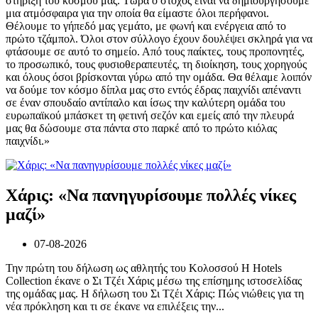
στήριξη του κόσμου μας. Τώρα ο στόχος είναι να δημιουργήσουμε
μια ατμόσφαιρα για την οποία θα είμαστε όλοι περήφανοι.
Θέλουμε το γήπεδό μας γεμάτο, με φωνή και ενέργεια από το
πρώτο τζάμπολ. Όλοι στον σύλλογο έχουν δουλέψει σκληρά για να
φτάσουμε σε αυτό το σημείο. Από τους παίκτες, τους προπονητές,
το προσωπικό, τους φυσιοθεραπευτές, τη διοίκηση, τους χορηγούς
και όλους όσοι βρίσκονται γύρω από την ομάδα. Θα θέλαμε λοιπόν
να δούμε τον κόσμο δίπλα μας στο εντός έδρας παιχνίδι απέναντι
σε έναν σπουδαίο αντίπαλο και ίσως την καλύτερη ομάδα του
ευρωπαϊκού μπάσκετ τη φετινή σεζόν και εμείς από την πλευρά
μας θα δώσουμε στα πάντα στο παρκέ από το πρώτο κιόλας
παιχνίδι.»
Χάρις: «Να πανηγυρίσουμε πολλές νίκες
μαζί»
07-08-2026
Την πρώτη του δήλωση ως αθλητής του Κολοσσού H Hotels
Collection έκανε ο Σι Τζέι Χάρις μέσω της επίσημης ιστοσελίδας
της ομάδας μας. Η δήλωση του Σι Τζέι Χάρις: Πώς νιώθεις για τη
νέα πρόκληση και τι σε έκανε να επιλέξεις την...