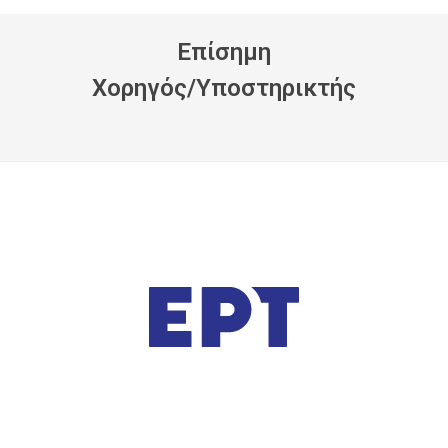
Eπίσημη
Xορηγός/Yποστηρικτής