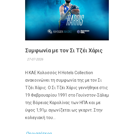
Συμφωνία με τον Σι Τζέι Χάρις
27-07-2026
Η ΚΑΕ Κολοσσός H Hotels Collection
ανακοινώνει τη συμφωνία της με τον Σι
Τζέι Χάρις. Ο Σι Τζέι Χάρις γεννήθηκε στις
19 Φεβρουαρίου 1991 στο Γουίνστον-Σάλεμ
της Βόρειας Καρολίνας των ΗΠΑ και με
ύψος 1,91μ. αγωνίζεται ως γκαρντ. Στην
κολεγιακή του...
Περισσότερα