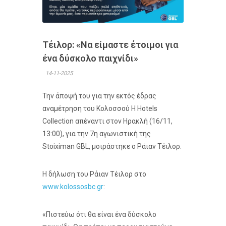
Τέιλορ: «Να είμαστε έτοιμοι για
ένα δύσκολο παιχνίδι»
14-11-2025
Την άποψή του για την εκτός έδρας
αναμέτρηση του Κολοσσού H Hotels
Collection απέναντι στον Ηρακλή (16/11,
13:00), για την 7η αγωνιστική της
Stoiximan GBL, μοιράστηκε ο Ράιαν Τέιλορ.
Η δήλωση του Ράιαν Τέιλορ στο
www.kolossosbc.gr
:
«Πιστεύω ότι θα είναι ένα δύσκολο