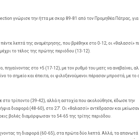
ection γνώρισε την ήττα με σκορ 89-81 από τον Προμηθέα Πάτρας, για
πέντε λεπτά της αναμέτρησης, που βρέθηκε στο 0-12, οι «θαλασσί» 
 μέχρι το τέλος της πρώτης περιόδου (13-12).
, πηγαίνοντας στο +5 (17-12), με τον ρυθμό του ματς να ανεβαίνει, αλ
είνο το σημείο και έπειτα, οι φιλοξενούμενοι πέρασαν μπροστά, με το
 στο τρίποντο (39-42), αλλά η αστοχία που ακολούθησε, έδωσε την
φια διαφορά (48-60), στο 27’. Οι «θαλασσί» αντέδρασαν και μείωσα
τρεις βολές διαμόρφωσαν το 54-65 της τρίτης περιόδου.
ίχνοντας τη διαφορά (60-65), στα πρώτα δύο λεπτά. Αλλά, τα απανωτά