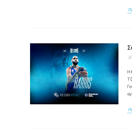
Π
Σ
27
Η 
Τζ
Γο
αγ
Π