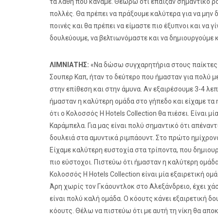
τα λάθη που κάναμε. Θεωρώ ότι έπαιξαν σημαντικό ρό
πολλές. Θα πρέπει να πράξουμε καλύτερα για να μην δ
ποινές και θα πρέπει να είμαστε πιο έξυπνοι και να γ
δουλεύουμε, να βελτιωνόμαστε και να δημιουργούμε 
ΛΙΜΝΙΑΤΗΣ:
«Να δώσω συγχαρητήρια στους παίκτες μα
Σουπερ Καπ, ήταν το δεύτερο που ήμασταν για πολύ 
στην επίθεση και στην άμυνα. Αν εξαιρέσουμε 3-4 λ
ήμασταν η καλύτερη ομάδα στο γήπεδο και είχαμε τα η
ότι ο Κολοσσός H Hotels Collection θα πιέσει. Είναι μ
Καράμπελα. Για μας είναι πολύ σημαντικό ότι απέναντι
δουλειά στα αμυντικά ριμπάουντ. Στο πρώτο ημίχρονο 
Είχαμε καλύτερη ευστοχία στα τρίποντα, που δημιου
πιο εύστοχοι. Πιστεύω ότι ήμασταν η καλύτερη ομάδα 
Κολοσσός H Hotels Collection είναι μία εξαιρετική ομ
Άρη χωρίς τον Γκάουντλοκ στο Αλεξάνδρειο, έχει χάσ
είναι πολύ καλή ομάδα. Ο κόουτς κάνει εξαιρετική δο
κόουτς. Θέλω να πιστεύω ότι με αυτή τη νίκη θα απο