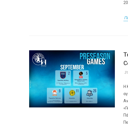
20
Π
Τ
C
31
Η 
αγ
Αν
«Γ
Πά
Πε