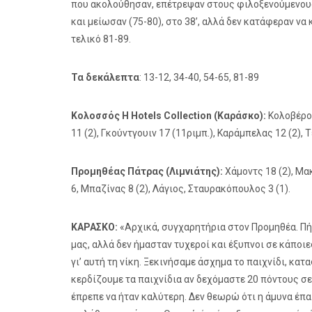
που ακολούθησαν, επέτρεψαν στους φιλοξενούμενους ν
και μείωσαν (75-80), στο 38’, αλλά δεν κατάφεραν να 
τελικό 81-89.
Τα δεκάλεπτα
: 13-12, 34-40, 54-65, 81-89
Κολοσσός H Hotels Collection (Καράσκο):
Κολοβέρος
11 (2), Γκούντγουιν 17 (11ριμπ.), Καράμπελας 12 (2),
Προμηθέας Πάτρας (Λιμνιάτης):
Χάμοντς 18 (2), Μακ
6, Μπαζίνας 8 (2), Λάγιος, Σταυρακόπουλος 3 (1).
ΚΑΡΑΣΚΟ:
«Αρχικά, συγχαρητήρια στον Προμηθέα. Πήρε
μας, αλλά δεν ήμασταν τυχεροί και έξυπνοι σε κάποι
γι’ αυτή τη νίκη. Ξεκινήσαμε άσχημα το παιχνίδι, κ
κερδίζουμε τα παιχνίδια αν δεχόμαστε 20 πόντους σε 
έπρεπε να ήταν καλύτερη. Δεν θεωρώ ότι η άμυνα έπα