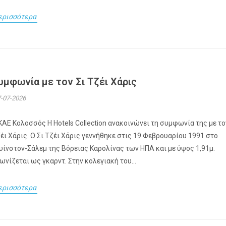
ερισσότερα
υμφωνία με τον Σι Τζέι Χάρις
-07-2026
ΚΑΕ Κολοσσός H Hotels Collection ανακοινώνει τη συμφωνία της με το
έι Χάρις. Ο Σι Τζέι Χάρις γεννήθηκε στις 19 Φεβρουαρίου 1991 στο
υίνστον-Σάλεμ της Βόρειας Καρολίνας των ΗΠΑ και με ύψος 1,91μ.
ωνίζεται ως γκαρντ. Στην κολεγιακή του...
ερισσότερα