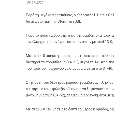
09-11-2025
Παρά τη μεγάλη προσπάθεια, ο Κολοσσός H Hotels Coll
6η αγωνιστική της Stoiximan GBL.
Παρά το πολύ νωθρό ξεκίνημα της ομάδας στα πρώτα 
τον έλεγχο στη συνέχεια και απάντησαν με σερί 13-0,
Με σερί 4-0 μπήκε η ομάδα μας στο δεύτερο δεκάλεπτο
διατηρεί το προβάδισμα (24-21), μέχρι το 14’. Από εκ
του πρώτου ημιχρόνου να διαμορφώνεται στο 34-40.
Στην αρχή του δεύτερου μέρους η ομάδα μας πλησίασε
ευκαιρία στους φιλοξενούμενους να ξεφύγουν σε διψή
μονοψήφια τιμή (54-62), αλλά οι φιλοξενούμενοι με 
Με σερί 6-0 ξεκίνησε στο δεύτερο μέρος η ομάδας, ρ