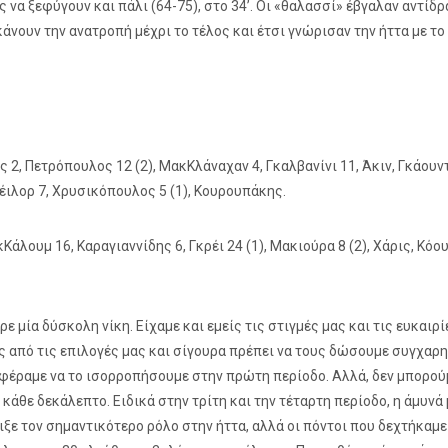
α ξεφύγουν και πάλι (64-75), στο 34’. Οι «θαλασσί» έβγαλαν αντίδ
κάνουν την ανατροπή μέχρι το τέλος και έτσι γνώρισαν την ήττα με το
 2, Πετρόπουλος 12 (2), ΜακΚλάναχαν 4, Γκαλβανίνι 11, Άκιν, Γκάουν
 Τέιλορ 7, Χρυσικόπουλος 5 (1), Κουρουπάκης.
Κάλουμ 16, Καραγιαννίδης 6, Γκρέι 24 (1), Μακιούρα 8 (2), Χάρις, Κόο
 μία δύσκολη νίκη. Είχαμε και εμείς τις στιγμές μας και τις ευκαιρί
ες από τις επιλογές μας και σίγουρα πρέπει να τους δώσουμε συγχαρ
αταφέραμε να το ισορροπήσουμε στην πρώτη περίοδο. Αλλά, δεν μπορού
κάθε δεκάλεπτο. Ειδικά στην τρίτη και την τέταρτη περίοδο, η άμυνά
ιξε τον σημαντικότερο ρόλο στην ήττα, αλλά οι πόντοι που δεχτήκαμε