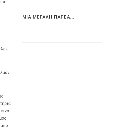
ραση
ΜΙΑ ΜΕΓΑΛΗ ΠΑΡΕΑ...
τλοκ
υλμαν
ες
ητήρια
με να
 μας
 από